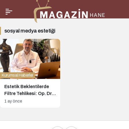
sosyal
sosyal medya estetiği
medya
estetiği
Haberleri
Kurumsal Haberler
Estetik Beklentilerde
Filtre Tehlikesi: Op. Dr.
Çetin Duygu Uyardı
1 ay önce