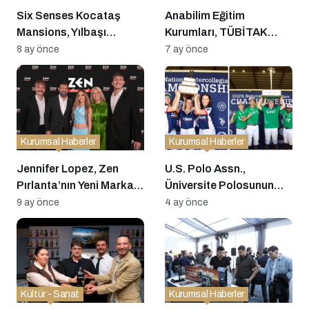
Six Senses Kocataş
Anabilim Eğitim
Mansions, Yılbaşı
Kurumları, TÜBİTAK
Sezonunu Işıltıyla
Bilim Olimpiyatları’nda
8 ay önce
7 ay önce
Karşıladı
Dört Madalya Kazandı
Kurumsal Haberler
Kurumsal Haberler
Jennifer Lopez, Zen
U.S. Polo Assn.,
Pırlanta’nın Yeni Marka
Üniversite Polosunun
Elçisi Oldu
Geleceğine Nasıl Yatırım
9 ay önce
4 ay önce
Yapıyor?
Kültür - Sanat
Kurumsal Haberler