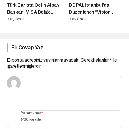
Türk Barista Çetin Alpay
DDPAI, İstanbul’da
Başkan, MISA Bölge
Düzenlenen “Vision
Finali’nde Zirvede
Experience” Etkinliğinde
3 ay önce
3 ay önce
Yeni Nesil Z ve N Serisi
Akıllı Araç Kameralarını
Tanıttı
Bir Cevap Yaz
E-posta adresiniz yayınlanmayacak.
Gerekli alanlar
*
ile
işaretlenmişlerdir
Yorumunuz
*
0
/30 karakter