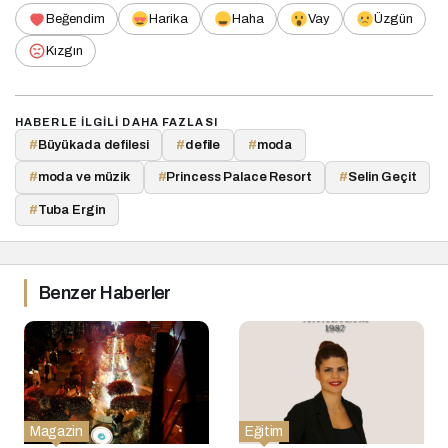
Beğendim
Harika
Haha
Vay
Üzgün
Kızgın
HABERLE ILGILI DAHA FAZLASI
#
Büyükada defilesi
#
defile
#
moda
#
moda ve müzik
#
Princess Palace Resort
#
Selin Geçit
#
Tuba Ergin
Benzer Haberler
Magazin
Eğitim