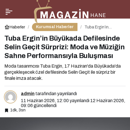
Düğünlerin Göz
0
Paylaş
Kamaştıran Yıldızı: Zen
Kurumsal Haberler
Haberler
Tuba Ergin’in
Büyükada
Defilesinde Selin
Tuba Ergin’in Büyükada Defilesinde
Pırlanta’dan Gelin ve
Geçit Sürprizi: Moda
ve Müziğin Sahne
Selin Geçit Sürprizi: Moda ve Müziğin
Performansıyla
Buluşması
Sahne Performansıyla Buluşması
Damatlara Özel
Moda tasarımcısı Tuba Ergin, 17 Haziran'da Büyükada'da
Koleksiyonlar!
gerçekleşecek özel defilesinde Selin Geçit ile sürpriz bir
finale imza atacak.
admin
tarafından yayınlandı
11 Haziran 2026, 12:00
yayınlandı
12 Haziran 2026,
09:06
güncellendi
1dk, 3sn