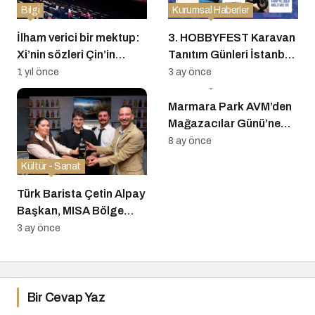
Bilgi
Kurumsal Haberler
İlham verici bir mektup:
3. HOBBYFEST Karavan
Xi’nin sözleri Çin’in
Tanıtım Günleri İstanbul
gelişen film
Maltepe’de Kapılarını
1 yıl önce
3 ay önce
Kurumsal Haberler
endüstrisinde yankı
Açıyor: Sektörün Önde
uyandırdı
Gelen Markaları ve Yeni
Marmara Park AVM’den
Nesil Mobil Yaşam
Mağazacılar Günü’ne
Çözümleri Bir Arada
Özel Kutlama: 90’lar
8 ay önce
Rüzgarı Esti
Kültür - Sanat
Türk Barista Çetin Alpay
Başkan, MISA Bölge
Finali’nde Zirvede
3 ay önce
Bir Cevap Yaz