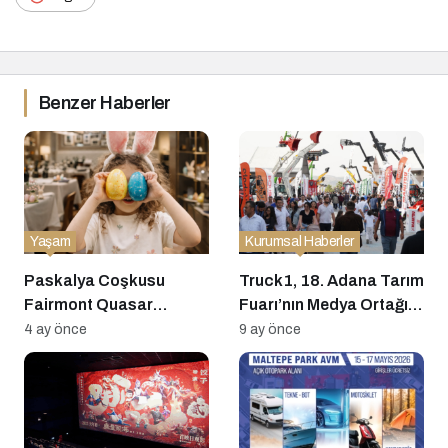
Benzer Haberler
Yaşam
Kurumsal Haberler
Paskalya Coşkusu
Truck1, 18. Adana Tarım
Fairmont Quasar
Fuarı’nın Medya Ortağı
İstanbul’da Canlanıyor:
Oldu: Tarım Teknolojileri
4 ay önce
9 ay önce
Lezzet, Müzik ve Eğlence
Küresel Pazara Açılıyor
Bir Arada!