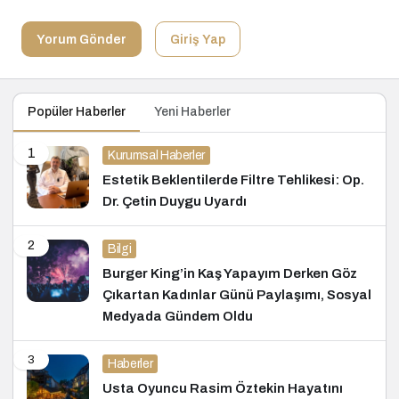
Yorum Gönder
Giriş Yap
Popüler Haberler
Yeni Haberler
1
Kurumsal Haberler
Estetik Beklentilerde Filtre Tehlikesi: Op.
Dr. Çetin Duygu Uyardı
2
Bilgi
Burger King’in Kaş Yapayım Derken Göz
Çıkartan Kadınlar Günü Paylaşımı, Sosyal
Medyada Gündem Oldu
3
Haberler
Usta Oyuncu Rasim Öztekin Hayatını