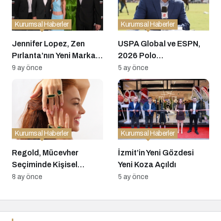
Kurumsal Haberler
Kurumsal Haberler
Jennifer Lopez, Zen
USPA Global ve ESPN,
Pırlanta’nın Yeni Marka
2026 Polo
Elçisi Oldu
Şampiyonaları İçin
9 ay önce
5 ay önce
Kapsamlı Yayın
Anlaşmasını Duyurdu
Kurumsal Haberler
Kurumsal Haberler
Regold, Mücevher
İzmit’in Yeni Gözdesi
Seçiminde Kişisel
Yeni Koza Açıldı
İfadeye Odaklanan “7
8 ay önce
5 ay önce
Altın Kural” Rehberini
Yayımladı