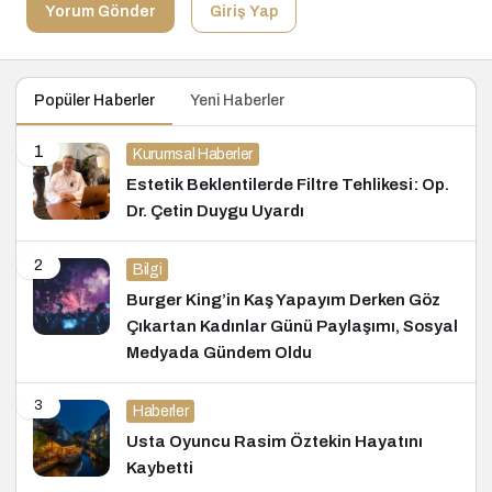
Yorum Gönder
Giriş Yap
Popüler Haberler
Yeni Haberler
1
Kurumsal Haberler
Estetik Beklentilerde Filtre Tehlikesi: Op.
Dr. Çetin Duygu Uyardı
2
Bilgi
Burger King’in Kaş Yapayım Derken Göz
Çıkartan Kadınlar Günü Paylaşımı, Sosyal
Medyada Gündem Oldu
3
Haberler
Usta Oyuncu Rasim Öztekin Hayatını
Kaybetti