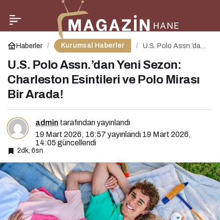
Club Med’den 2027 Kış
0
Paylaş
Sezonu İçin Erken
Kurumsal Haberler
Haberler
U.S. Polo Assn.’dan
Yeni Sezon:
Charleston Esintileri
U.S. Polo Assn.’dan Yeni Sezon:
Rezervasyon Fırsatı
ve Polo Mirası Bir
Arada!
Charleston Esintileri ve Polo Mirası
Bir Arada!
admin
tarafından yayınlandı
19 Mart 2026, 16:57
yayınlandı
19 Mart 2026,
14:05
güncellendi
2dk, 6sn