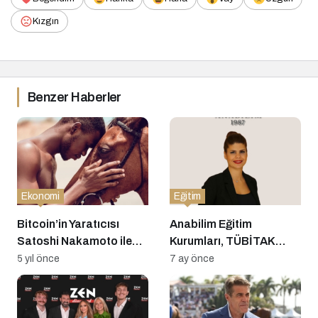
Kızgın
Benzer Haberler
Ekonomi
Eğitim
Bitcoin’in Yaratıcısı
Anabilim Eğitim
Satoshi Nakamoto ile
Kurumları, TÜBİTAK
İlgili Yeni Teori: 2011’de
Bilim Olimpiyatları’nda
5 yıl önce
7 ay önce
Öldü
Dört Madalya Kazandı