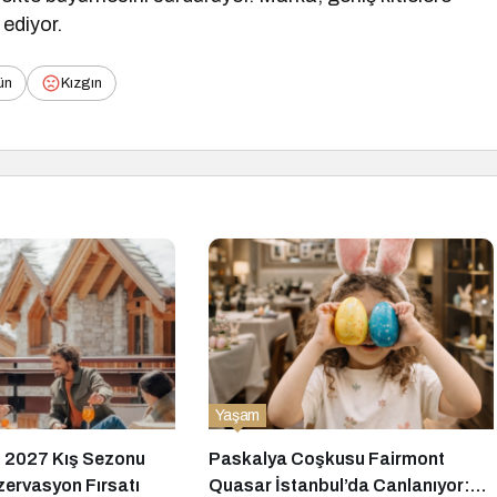
ediyor.
ün
Kızgın
Yaşam
 2027 Kış Sezonu
Paskalya Coşkusu Fairmont
zervasyon Fırsatı
Quasar İstanbul’da Canlanıyor: