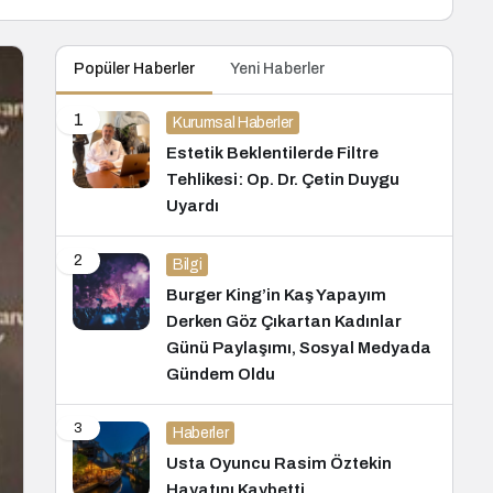
Popüler Haberler
Yeni Haberler
1
Kurumsal Haberler
Estetik Beklentilerde Filtre
Tehlikesi: Op. Dr. Çetin Duygu
Uyardı
2
Bilgi
Burger King’in Kaş Yapayım
Derken Göz Çıkartan Kadınlar
Günü Paylaşımı, Sosyal Medyada
Gündem Oldu
3
Haberler
Usta Oyuncu Rasim Öztekin
Hayatını Kaybetti