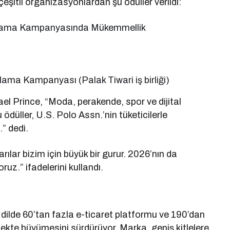
şitli organizasyonlardan şu ödüller verildi:
lama Kampanyasında Mükemmellik
ama Kampanyası (Palak Tiwari iş birliği)
 Prince, “Moda, perakende, spor ve dijital
 ödüller, U.S. Polo Assn.’nin tüketicilerle
” dedi.
ılar bizim için büyük bir gurur. 2026’nın da
ruz.” ifadelerini kullandı.
dilde 60’tan fazla e-ticaret platformu ve 190’dan
çekte büyümesini sürdürüyor. Marka, geniş kitlelere