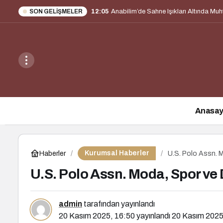
SON GELIŞMELER
11:11
Tuba Ergin’den Büyükada’da Osmanlı İ
Anasay
Kurumsal Haberler
Haberler
U.S. Polo Assn. M
U.S. Polo Assn. Moda, Spor ve 
admin
tarafından yayınlandı
20 Kasım 2025, 16:50
yayınlandı
20 Kasım 2025