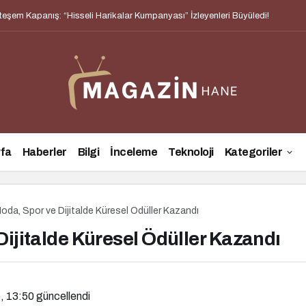
htişamını Yansıtan “The Last Empress” Koleksiyonu Tanıtıldı
fa
Haberler
Bilgi
İnceleme
Teknoloji
Kategoriler
oda, Spor ve Dijitalde Küresel Ödüller Kazandı
Dijitalde Küresel Ödüller Kazandı
, 13:50
güncellendi