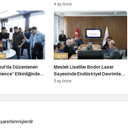
Lezzet, Müzik ve Eğlence Bir
4 ay önce
Arada!
ler
Eğitim
bul’da Düzenlenen
Meslek Liseliler Bodor Laser
ience” Etkinliğinde
Sayesinde Endüstriyel Devrimle
e N Serisi Akıllı Araç
Buluşuyor!
3 ay önce
Tanıttı
 işaretlenmişlerdir