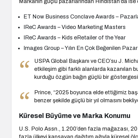
Markanın güçlü pazarlarından Hindistan’da ise çe
ET Now Business Conclave Awards – Pazar
IReC Awards – Video Marketing Masters
IReC Awards – Kids eRetailer of the Year
Images Group – Yılın En Çok Beğenilen Pazarl
USPA Global Başkanı ve CEO’su J. Michael
etkileşim gibi farklı alanlarda kazanılan bu
kurduğu özgün bağın güçlü bir göstergesi.
Prince, “2025 boyunca elde ettiğimiz başar
benzer şekilde güçlü bir yıl olmasını bekliyo
Küresel Büyüme ve Marka Konumu
U.S. Polo Assn., 1.200’den fazla mağazası, 20 
fazla ülkeyi kapsayan dağıtım ağıyla küresel öl