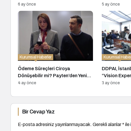
Kurdu
6 ay önce
5 ay önce
Kurumsal Haberler
Kurumsal Haber
Ödeme Süreçleri Ciroya
DDPAI, İstan
Dönüşebilir mi? Payten’den Yeni
“Vision Exper
Kampanya
Yeni Nesil Z v
4 ay önce
3 ay önce
Kameralarını 
Bir Cevap Yaz
E-posta adresiniz yayınlanmayacak.
Gerekli alanlar
*
ile